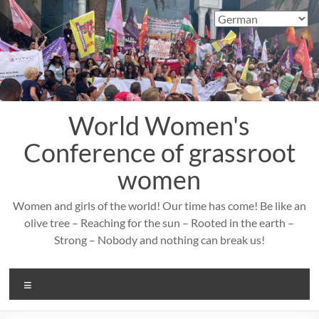
Zum
Inhalt
springen
World Women's
Conference of grassroot
women
Women and girls of the world! Our time has come! Be like an
olive tree – Reaching for the sun – Rooted in the earth –
Strong – Nobody and nothing can break us!
Menü