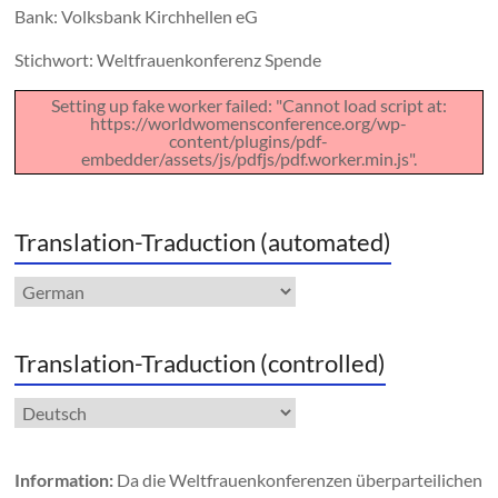
Bank: Volksbank Kirchhellen eG
Stichwort: Weltfrauenkonferenz Spende
Setting up fake worker failed: "Cannot load script at:
https://worldwomensconference.org/wp-
content/plugins/pdf-
embedder/assets/js/pdfjs/pdf.worker.min.js".
Translation-Traduction (automated)
Translation-Traduction (controlled)
Sprache
auswählen
Information:
Da die Weltfrauenkonferenzen überparteilichen