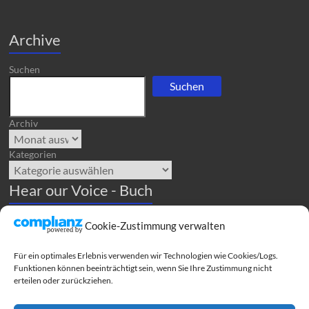
Archive
Suchen
Suchen
Archiv
Kategorien
Hear our Voice - Buch
Cookie-Zustimmung verwalten
Hear our Voice" und weitere Bücher der Frauenbewegung könnt
ihr beim Buchhandel People to People bestellen
Für ein optimales Erlebnis verwenden wir Technologien wie Cookies/Logs.
Funktionen können beeinträchtigt sein, wenn Sie Ihre Zustimmung nicht
erteilen oder zurückziehen.
Translation-Traduction (automated)